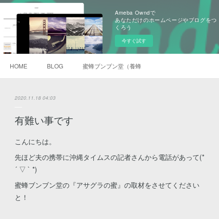
Ameba Owndで
あなただけのホームページやブログをつ
くろう
今すぐ試す
HOME
BLOG
蜜蜂ブンブン堂（養蜂）
2020.11.18 04:03
有難い事です
こんにちは。
先ほど夫の携帯に沖縄タイムスの記者さんから電話があって(*
´ ▽ ` *)
蜜蜂ブンブン堂の『アサグラの蜜』の取材をさせてください
と！