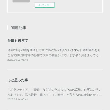
フォロー
関連記事
台風も過ぎて
台風2号も沖縄を通過して太平洋の方へ進んでいますが日本列島のあち
こちで線状降水帯の影響で大雨の被害が出ています早くおさまってく…
2023.06.03 05:46
ふと思った事
「ボランティア」「奉仕」など世のため人のための活動、仕事はいろい
ろあります。私も最近 縁あって（ご奉仕）と言うものに参加させて…
2023.05.14 05:41