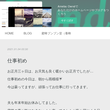
Ameba Owndで
あなただけのホームページやブログをつ
くろう
今すぐ試す
HOME
BLOG
蜜蜂ブンブン堂（養蜂）
2021.01.04 03:30
仕事初め
お正月三ヶ日は、お天気も良く暖かいお正月でしたが…
仕事初めの今日は、朝から雨模様☔
今は曇ってますが、頑張ってお仕事に行ってきます。
夫も年末年始お休みしてました。