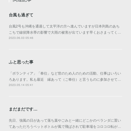
台風も過ぎて
台風2号も沖縄を通過して太平洋の方へ進んでいますが日本列島のあち
こちで線状降水帯の影響で大雨の被害が出ています早くおさまってく…
2023.06.03 05:46
ふと思った事
「ボランティア」「奉仕」など世のため人のための活動、仕事はいろい
ろあります。私も最近 縁あって（ご奉仕）と言うものに参加させて…
2023.05.14 05:41
まだまだです…
先日、強風の日があって落ち葉やごみと一緒にどこかのベランダに置い
てあっただろうペットボトルが風で飛ばされて駐車場をコロコロ転が…