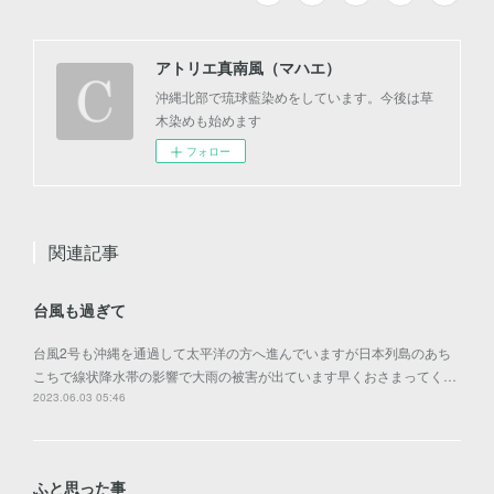
アトリエ真南風（マハエ）
沖縄北部で琉球藍染めをしています。今後は草
木染めも始めます
フォロー
関連記事
台風も過ぎて
台風2号も沖縄を通過して太平洋の方へ進んでいますが日本列島のあち
こちで線状降水帯の影響で大雨の被害が出ています早くおさまってく…
2023.06.03 05:46
ふと思った事