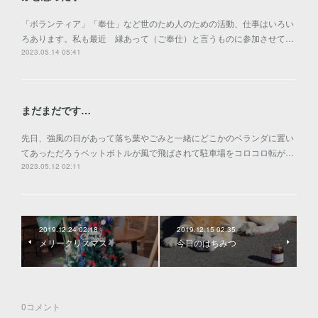
「ボランティア」「奉仕」など世のため人のための活動、仕事はいろい
ろあります。私も最近 縁あって（ご奉仕）と言うものに参加させて…
2023.05.14 05:41
まだまだです…
先日、強風の日があって落ち葉やごみと一緒にどこかのベランダに置い
てあっただろうペットボトルが風で飛ばされて駐車場をコロコロ転が…
2023.05.12 02:11
2019.12.24 02:18
2019.12.15 02:35
メリークリスマス
今日のはちみつ
0
コメント